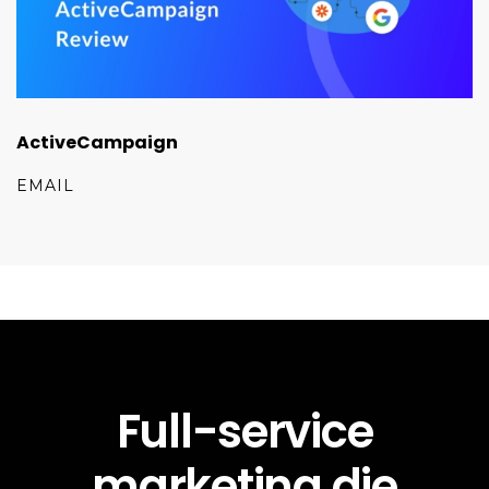
ActiveCampaign
EMAIL
Full-service
marketing die