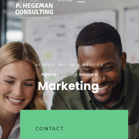
ADVIES, BOUW & BEHEER
Agency
& Interim
Service in
Marketing
CONTACT