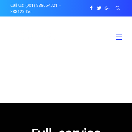
Call Us: (001) 888654321 –
888123456
P. Hegeman Consulting