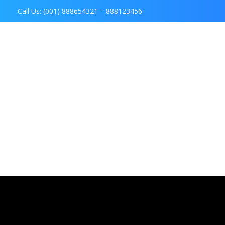
Call Us: (001) 888654321 – 888123456
P. Hegeman Consulting