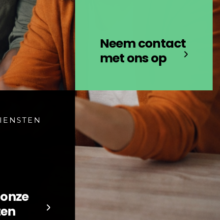
Neem contact
met ons op
IENSTEN
 onze
ten