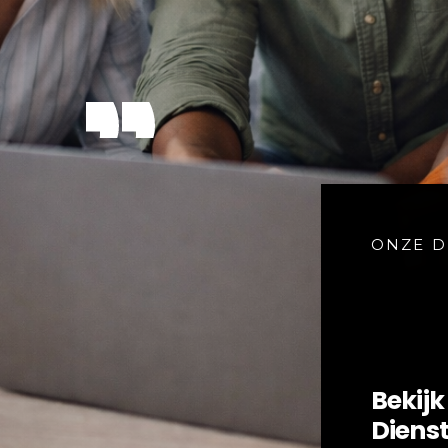
ONZE D
Bekijk
Diens