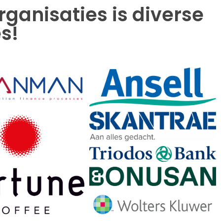
anisaties is diverse
s!