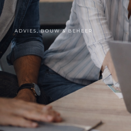
ADVIES, BOUW & BEHEER
Agency
& Interim
Service in
Marketing