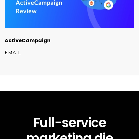
ActiveCampaign
EMAIL
Full-service
marketing die