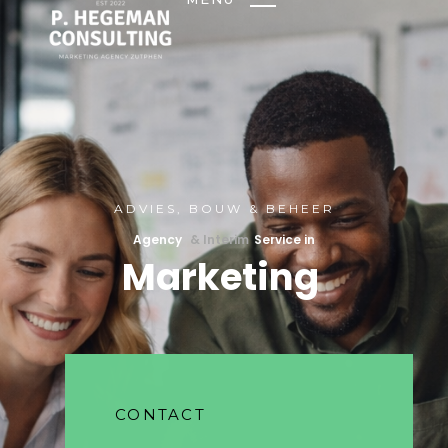
ADVIES, BOUW & BEHEER
Agency
& Interim
Service in
Marketing
CONTACT