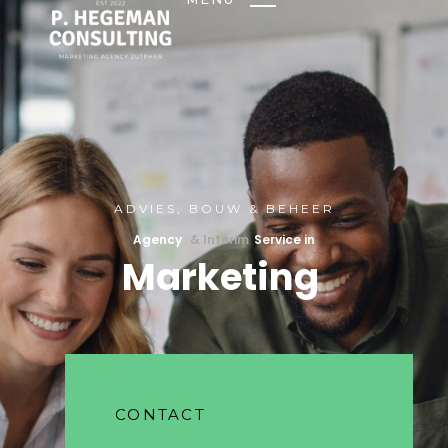
ADVIES, BOUW & BEHEER
Agency
& Interim
Service in
Marketing
CONTACT