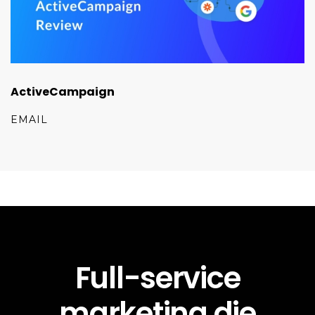
ActiveCampaign
EMAIL
Full-service
marketing die