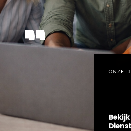
ONZE D
Bekijk
Diens