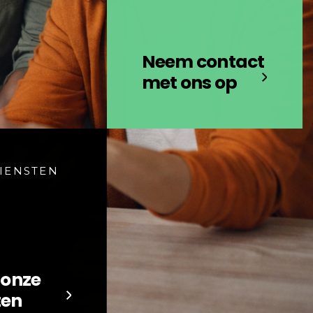
Neem contact
met ons op
IENSTEN
 onze
ten