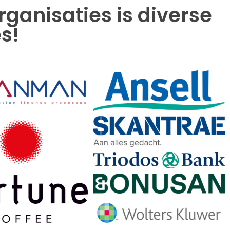
anisaties is diverse
s!