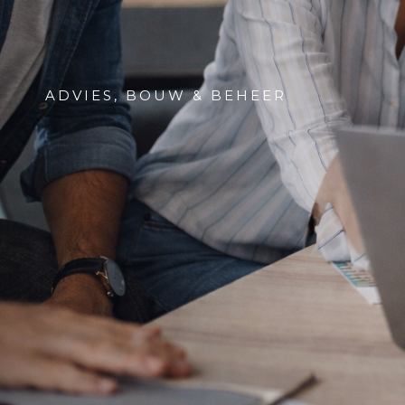
ADVIES, BOUW & BEHEER
Agency
& Interim
Service in
Marketing