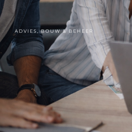
ADVIES, BOUW & BEHEER
Agency
& Interim
Service in
Marketing