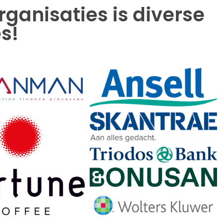
anisaties is diverse
s!