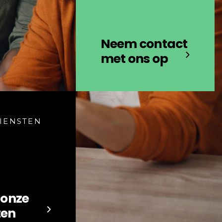
Neem contact
met ons op
IENSTEN
 onze
ten