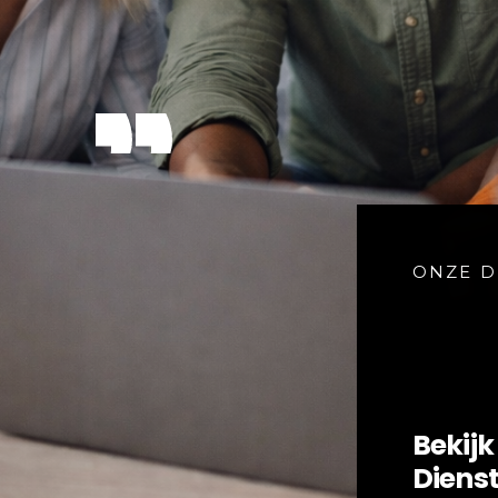
ONZE D
Bekijk
Diens