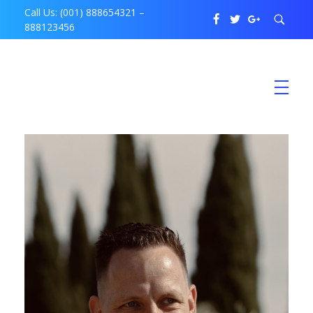
Call Us: (001) 888654321 –
888123456
P. Hegeman Consulting